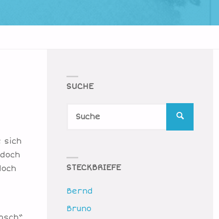
SUCHE
Suche
SUCHE
nach:
 sich
 doch
STECKBRIEFE
doch
Bernd
Bruno
osch“