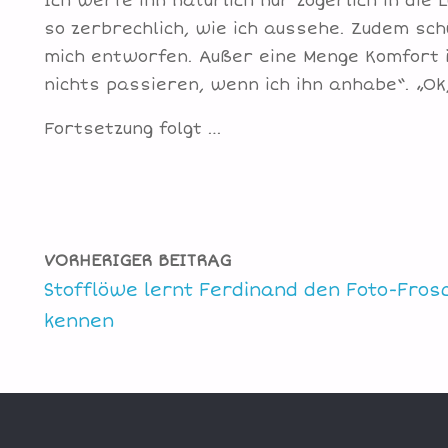
Ich werfe ihn natürlich nur zögerlich in die L
so zerbrechlich, wie ich aussehe. Zudem sch
mich entworfen. Außer eine Menge Komfort i
nichts passieren, wenn ich ihn anhabe“. „Ok
Fortsetzung folgt …
VORHERIGER BEITRAG
Stofflöwe lernt Ferdinand den Foto-Fros
kennen