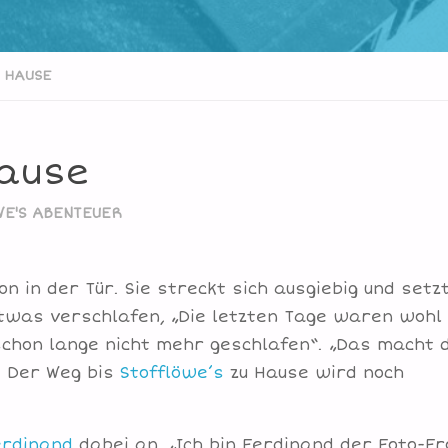
H HAUSE
Hause
E'S ABENTEUER
n in der Tür. Sie streckt sich ausgiebig und setzt
etwas verschlafen, „Die letzten Tage waren wohl
 schon lange nicht mehr geschlafen“. „Das macht 
. Der Weg bis
Stofflöwe’s
zu Hause wird noch
rdinand
dabei an. „Ich bin Ferdinand der Foto-Fr