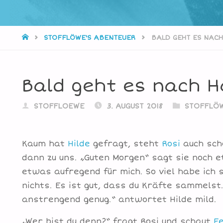
STARTSEITE
STOFFLÖWE'S ABENTEUER
BALD GEHT ES NAC
Bald geht es nach 
STOFFLOEWE
3. AUGUST 2018
STOFFLÖW
Kaum hat
Hilde
gefragt, steht
Rosi
auch scho
dann zu uns. „Guten Morgen“ sagt sie noch 
etwas aufregend für mich. So viel habe ich
nichts. Es ist gut, dass du Kräfte sammelst
anstrengend genug.“ antwortet Hilde mild.
„Wer bist du denn?“ fragt Rosi und schaut
Fe