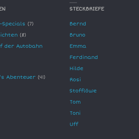
EN
STECKBRIEFE
-Specials
(7)
Bernd
ichten
(8)
Bruno
uf der Autobahn
Emma
Ferdinand
Hilde
's Abenteuer
(41)
Rosi
Stofflöwe
Tom
Toni
Uff