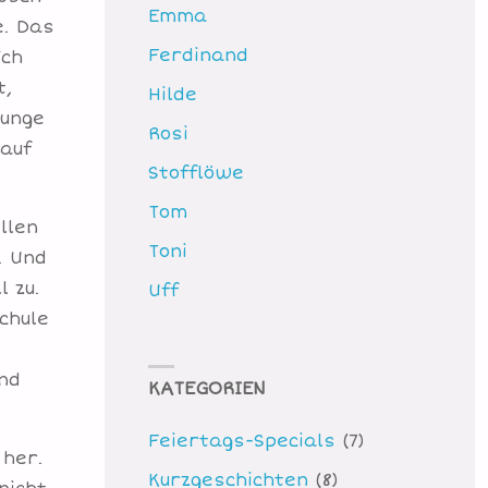
Emma
e. Das
Ferdinand
Ich
t,
Hilde
Zunge
Rosi
 auf
Stofflöwe
Tom
llen
Toni
. Und
l zu.
Uff
chule
nd
KATEGORIEN
Feiertags-Specials
(7)
 her.
Kurzgeschichten
(8)