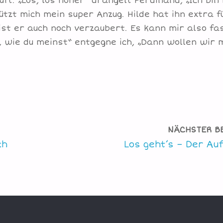
uft. „Los, los höher“ drängelt Ferdinand, „Ich bin 
ützt mich mein super Anzug. Hilde hat ihn extra f
st er auch noch verzaubert. Es kann mir also fa
, wie du meinst“ entgegne ich, „Dann wollen wir m
NÄCHSTER B
ch
Los geht’s – Der Au