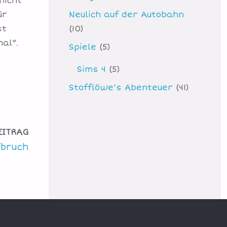
nicht
ür
Neulich auf der Autobahn
st
(10)
al“.
Spiele
(5)
Sims 4
(5)
Stofflöwe's Abenteuer
(41)
EITRAG
fbruch