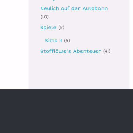
Neulich auf der Autobahn
(10)
Spiele
(5)
Sims 4
(5)
Stofflöwe's Abenteuer
(41)