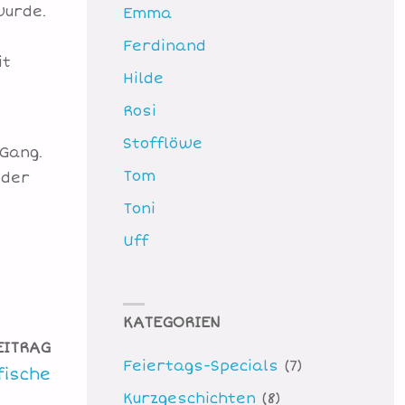
wurde.
Emma
Ferdinand
it
Hilde
Rosi
Stofflöwe
 Gang.
Tom
 der
Toni
Uff
KATEGORIEN
EITRAG
Feiertags-Specials
(7)
fische
Kurzgeschichten
(8)