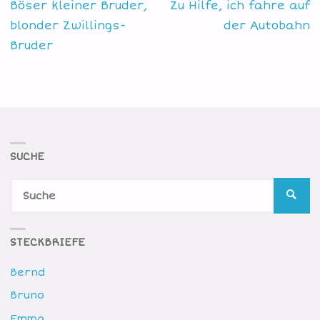
Böser kleiner Bruder,
Zu Hilfe, ich fahre auf
blonder Zwillings-
der Autobahn
Bruder
SUCHE
S
SUCH
n
STECKBRIEFE
Bernd
Bruno
Emma