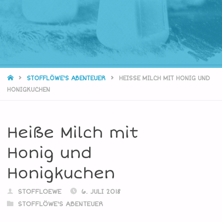
STARTSEITE
STOFFLÖWE'S ABENTEUER
HEISSE MILCH MIT HONIG UND H
ONIGKUCHEN
Heiße Milch mit
Honig und
Honigkuchen
STOFFLOEWE
6. JULI 2018
STOFFLÖWE'S ABENTEUER