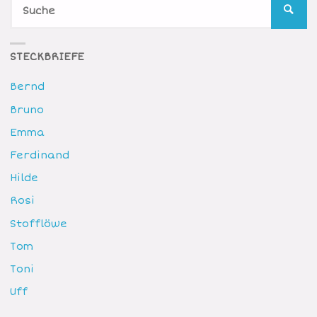
S
SUCH
n
STECKBRIEFE
Bernd
Bruno
Emma
Ferdinand
Hilde
Rosi
Stofflöwe
Tom
Toni
Uff