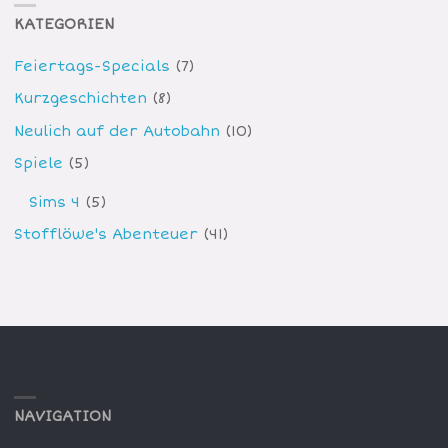
KATEGORIEN
Feiertags-Specials
(7)
Kurzgeschichten
(8)
Neulich auf der Autobahn
(10)
Spiele
(5)
Sims 4
(5)
Stofflöwe's Abenteuer
(41)
NAVIGATION