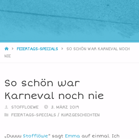
STARTSEITE
FEIERTAGS-SPECIALS
SO SCHÖN WAR KARNEVAL NOCH
NIE
So schön war
Karneval noch nie
STOFFLOEWE
3. MÄRZ 2019
FEIERTAGS-SPECIALS
/
KURZGESCHICHTEN
„Duuuu
Stofflöwe
“ sagt
Emma
auf einmal. Ich