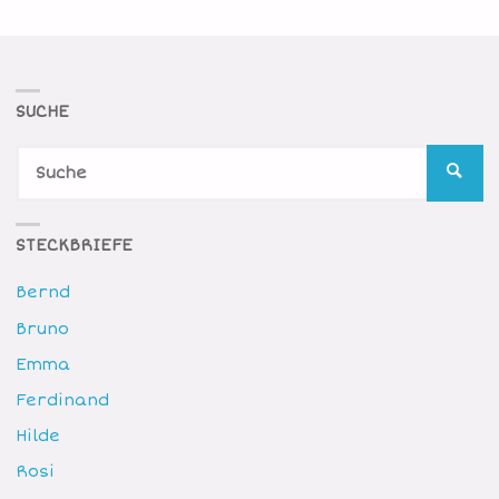
SUCHE
S
SUCH
n
STECKBRIEFE
Bernd
Bruno
Emma
Ferdinand
Hilde
Rosi