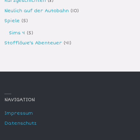
Kurzgeschichten
(8)
Neulich auf der Autobahn
(10)
Spiele
(5)
Sims 4
(5)
Stofflöwe's Abenteuer
(41)
NAVIGATION
Impressum
Datenschutz