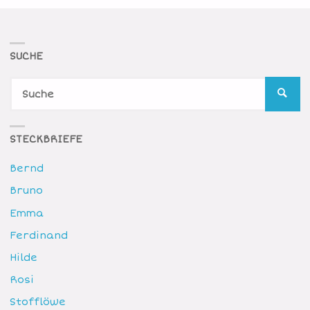
PARTY
BEI
SUCHE
S
HILDE"
SUCH
n
STECKBRIEFE
Bernd
Bruno
Emma
Ferdinand
Hilde
Rosi
Stofflöwe