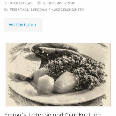
STOFFLOEWE
6. DEZEMBER 2018
FEIERTAGS-SPECIALS
/
KURZGESCHICHTEN
"DER
WEITERLESEN
NIKOLAUS
IST
DA"
Emma’s Laterne und Grünkohl mit