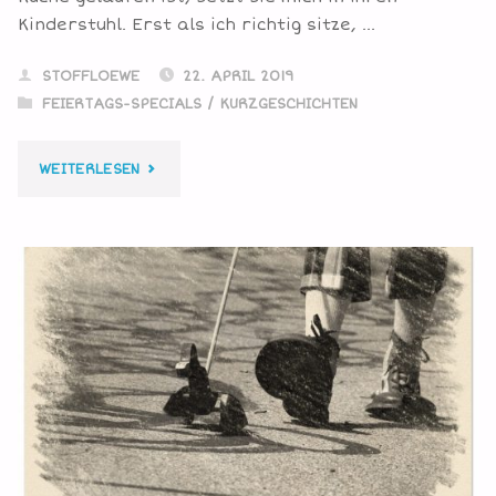
Kinderstuhl. Erst als ich richtig sitze, …
STOFFLOEWE
22. APRIL 2019
FEIERTAGS-SPECIALS
/
KURZGESCHICHTEN
"EI,
WEITERLESEN
EI,
EI,
WIE
SCHÖN
IST
OSTERN"