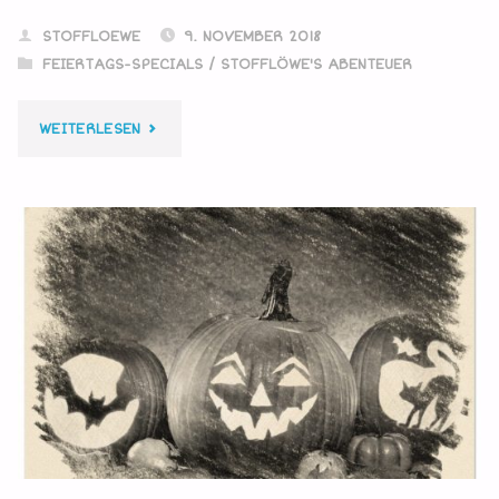
STOFFLOEWE
9. NOVEMBER 2018
FEIERTAGS-SPECIALS
/
STOFFLÖWE'S ABENTEUER
"ICH
WEITERLESEN
GEH‘
MIT
MEINER
LATERNE"